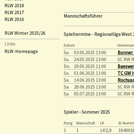
RLW 2018
RLW 2017
Mannschaftsführer
RLW 2016
RLW Winter 2025/26
Spieltermine - Regionalliga West 
Links
Datum
Heimmann
RLW-Homepage
Sa.
03.05.2025 13:00
Bonner 
Sa.
24.05.2025 13:00
SC RW R
Do.
29.05.2025 11:00
Baeswei
So.
01.06.2025 11:00
TC GW H
Sa.
14.06.2025 13:00
Rochusc
Sa.
28.06.2025 13:00
SC RW R
Sa.
05.07.2025 13:00
SC RW R
Spieler - Sommer 2025
Rang
Mannschaft
LK
ID-Numm
1
1
LK2,9
164001