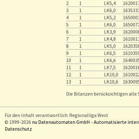
2
1
LK5,4
162001
3
1
LK6,0
163533
4
1
LK5,2
165000
5
1
LK6,0
165007
6
1
LK3,9
162000
7
1
LK4,8
161001
8
1
LK5,0
162035
9
1
LK6,5
161035
10
1
LK6,6
164003
11
1
LK7,5
162001
12
1
LK10,0
161002
13
1
LK10,6
163009
Die Bilanzen berücksichtigen alle
Für den Inhalt verantwortlich: Regionalliga West
© 1999-2026
nu Datenautomaten GmbH - Automatisierte inte
Datenschutz