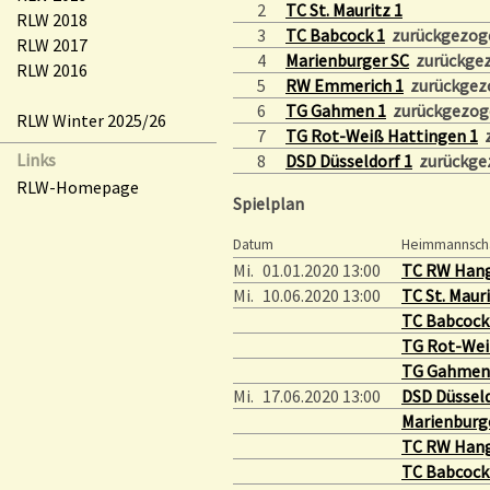
2
TC St. Mauritz 1
RLW 2018
3
TC Babcock 1
zurückgezoge
RLW 2017
4
Marienburger SC
zurückgez
RLW 2016
5
RW Emmerich 1
zurückgezo
6
TG Gahmen 1
zurückgezoge
RLW Winter 2025/26
7
TG Rot-Weiß Hattingen 1
z
Links
8
DSD Düsseldorf 1
zurückgez
RLW-Homepage
Spielplan
Datum
Heimmannsch
Mi.
01.01.2020 13:00
TC RW Hang
Mi.
10.06.2020 13:00
TC St. Mauri
TC Babcock
TG Rot-Wei
TG Gahmen
Mi.
17.06.2020 13:00
DSD Düsseld
Marienburg
TC RW Hang
TC Babcock